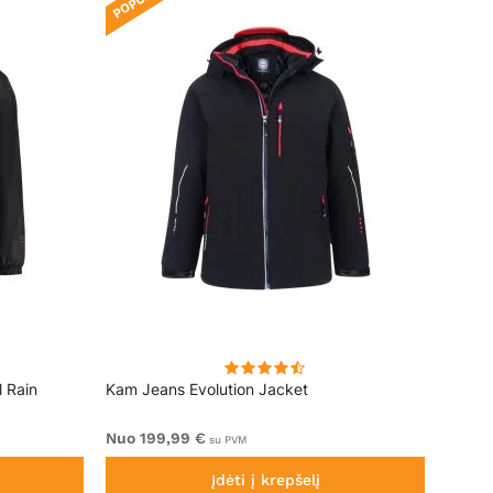
l Rain
Kam Jeans Evolution Jacket
Jack 
Jacke
Nuo 199,99 €
129,9
su PVM
Įdėti į krepšelį