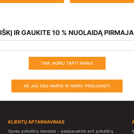
ŠKĮ IR GAUKITE 10 % NUOLAIDĄ PIRMAJ
TAIP, NORIU TAPTI NARIU!
AŠ JAU ESU NARYS IR NORIU PRISIJUNGTI
KLIENTŲ APTARNAVIMAS
Gyvas pokalbių kanalas - paspauskite ant pokalbių
M