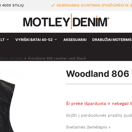
 4000 STILIŲ
NEMOKAMAS SIUNTIMAS (PERŽIŪRĖKITE S
XLT
VYRIŠKI BATAI 40-52
AKSESUARAI
DRABUŽIAI MOTERIMS
iškos striukės
Woodland 806 Leather vest Black
Woodland 806 L
Ši prekė išparduota ir nebegali 
Grįžti į parduotuvės pradinį pus
Svetainės žemėlapis »