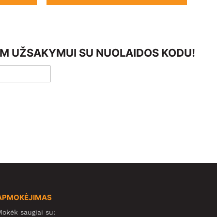
AM UŽSAKYMUI SU NUOLAIDOS KODU!
APMOKĖJIMAS
okėk saugiai su: