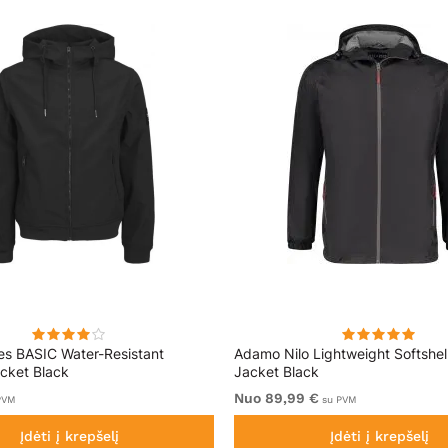
es BASIC Water-Resistant
Adamo Nilo Lightweight Softshel
acket Black
Jacket Black
Nuo 89,99 €
PVM
su PVM
Įdėti į krepšelį
Įdėti į krepšelį