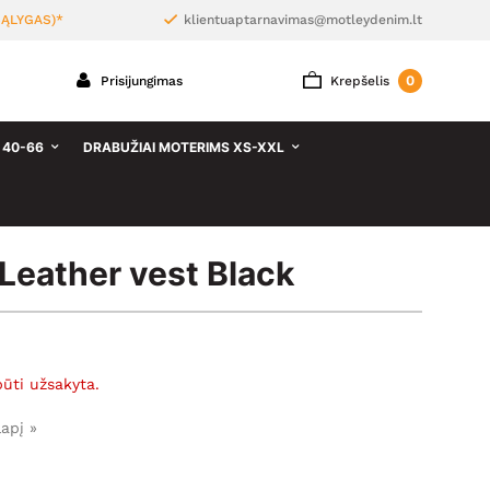
ĄLYGAS)*
klientuaptarnavimas@motleydenim.lt
0
Prisijungimas
Krepšelis
 40-66
DRABUŽIAI MOTERIMS XS-XXL
eather vest Black
būti užsakyta.
lapį »