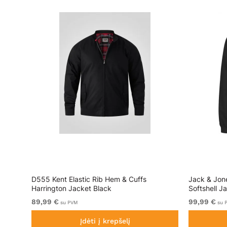
D555 Kent Elastic Rib Hem & Cuffs
Jack & Jon
Harrington Jacket Black
Softshell J
89,99 €
99,99 €
su PVM
su 
Įdėti į krepšelį