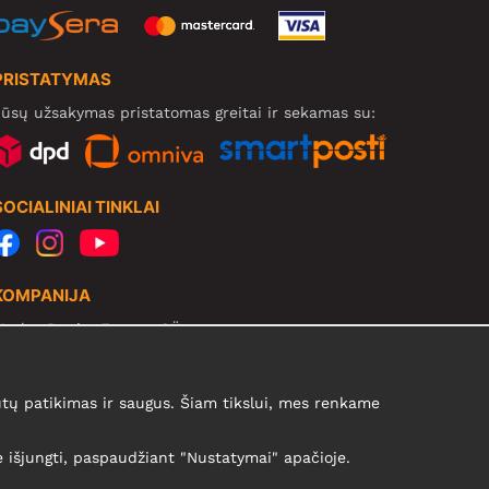
PRISTATYMAS
ūsų užsakymas pristatomas greitai ir sekamas su:
SOCIALINIAI TINKLAI
KOMPANIJA
Motley Denim Europe OÜ
arva mnt 5, EE-10117 Tallinn
eg: 12356245
ų patikimas ir saugus. Šiam tikslui, mes renkame
B! Negrąžinti produktų šiuo adresu!
te išjungti, paspaudžiant "Nustatymai" apačioje.