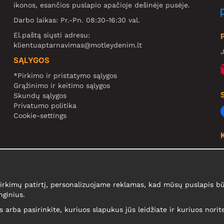
ikonos, esančios puslapio apačioje dešinėje pusėje.
Darbo laikas: Pr.-Pn. 08:30-16:30 val.
El.paštą siųsti adresu:
klientuaptarnavimas@motleydenim.lt
J
SĄLYGOS
*Pirkimo ir pristatymo sąlygos
Grąžinimo ir keitimo sąlygos
Skundų sąlygos
Privatumo politika
Cookie-settings
N
R
kimų patirtį, personalizuojame reklamas, kad mūsų puslapis būt
N
nginius.
is arba pasirinkite, kuriuos slapukus jūs leidžiate ir kuriuos nori