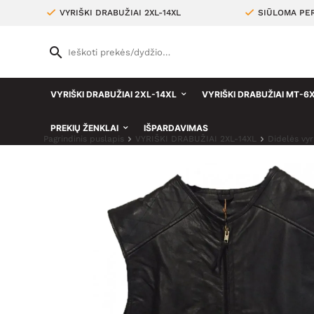
VYRIŠKI DRABUŽIAI 2XL-14XL
SIŪLOMA PER
VYRIŠKI DRABUŽIAI 2XL-14XL
VYRIŠKI DRABUŽIAI MT-6
PREKIŲ ŽENKLAI
IŠPARDAVIMAS
Pagrindinis puslapis
VYRIŠKI DRABUŽIAI 2XL-14XL
Didelės vyr