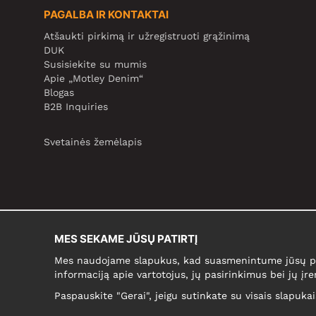
PAGALBA IR KONTAKTAI
Atšaukti pirkimą ir užregistruoti grąžinimą
DUK
Susisiekite su mumis
Apie „Motley Denim“
Blogas
B2B Inquiries
Svetainės žemėlapis
MES SEKAME JŪSŲ PATIRTĮ
Mes naudojame slapukus, kad suasmenintume jūsų pir
informaciją apie vartotojus, jų pasirinkimus bei jų įre
Paspauskite "Gerai", jeigu sutinkate su visais slapuka