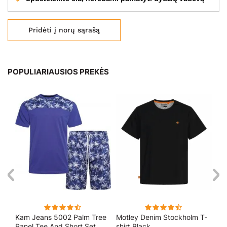
Pridėti į norų sąrašą
POPULIARIAUSIOS PREKĖS
Kam Jeans 5002 Palm Tree
Motley Denim Stockholm T-
Mo
Panel Tee And Short Set
shirt Black
Sho