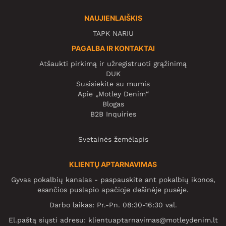
NAUJIENLAIŠKIS
TAPK NARIU
PAGALBA IR KONTAKTAI
Atšaukti pirkimą ir užregistruoti grąžinimą
DUK
Susisiekite su mumis
Apie „Motley Denim“
Blogas
B2B Inquiries
Svetainės žemėlapis
KLIENTŲ APTARNAVIMAS
Gyvas pokalbių kanalas - paspauskite ant pokalbių ikonos,
esančios puslapio apačioje dešinėje pusėje.
Darbo laikas: Pr.-Pn. 08:30-16:30 val.
El.paštą siųsti adresu:
klientuaptarnavimas@motleydenim.lt