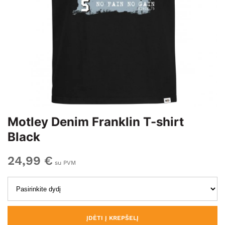
Motley Denim Franklin T-shirt
Black
24,99 €
su PVM
ĮDĖTI Į KREPŠELĮ