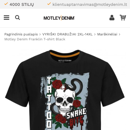
4000 STILIŲ
klientuaptarnavimas@motleydenim.lt
Pagrindinis puslapis
VYRIŠKI DRABUŽIAI 2XL-14XL
Marškinėliai
Motley Denim Franklin T-shirt Black