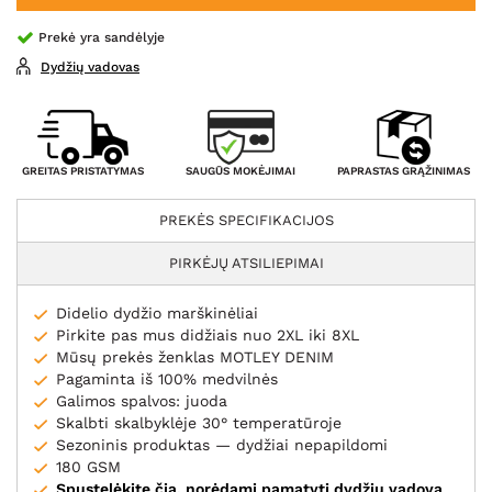
Prekė yra sandėlyje
Dydžių vadovas
SAUGŪS MOKĖJIMAI
GREITAS PRISTATYMAS
PAPRASTAS GRĄŽINIMAS
PREKĖS SPECIFIKACIJOS
PIRKĖJŲ ATSILIEPIMAI
Didelio dydžio marškinėliai
Pirkite pas mus didžiais nuo 2XL iki 8XL
Mūsų prekės ženklas MOTLEY DENIM
Pagaminta iš 100% medvilnės
Galimos spalvos: juoda
Skalbti skalbyklėje 30° temperatūroje
Sezoninis produktas — dydžiai nepapildomi
180 GSM
Spustelėkite čia, norėdami pamatyti dydžių vadovą