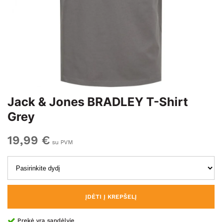
Jack & Jones BRADLEY T-Shirt
Grey
19,99 €
su PVM
ĮDĖTI Į KREPŠELĮ
Prekė yra sandėlyje