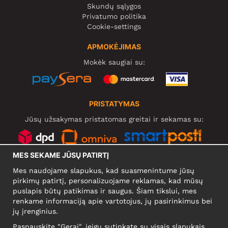
Skundų sąlygos
Privatumo politika
Cookie-settings
APMOKĖJIMAS
Mokėk saugiai su:
PRISTATYMAS
Jūsų užsakymas pristatomas greitai ir sekamas su:
MES SEKAME JŪSŲ PATIRTĮ
SOCIALINIAI TINKLAI
Mes naudojame slapukus, kad suasmenintume jūsų
pirkimų patirtį, personalizuojame reklamas, kad mūsų
puslapis būtų patikimas ir saugus. Šiam tikslui, mes
renkame informaciją apie vartotojus, jų pasirinkimus bei
KOMPANIJA
jų įrenginius.
Motley Denim Europe OÜ
Paspauskite "Gerai", jeigu sutinkate su visais slapukais