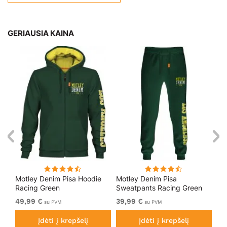
GERIAUSIA KAINA
Motley Denim Pisa Hoodie
Motley Denim Pisa
Mo
Racing Green
Sweatpants Racing Green
Bl
49,99 €
39,99 €
49
su PVM
su PVM
Įdėti į krepšelį
Įdėti į krepšelį