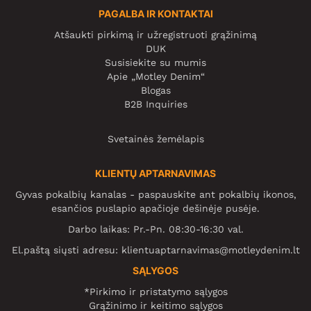
PAGALBA IR KONTAKTAI
Atšaukti pirkimą ir užregistruoti grąžinimą
DUK
Susisiekite su mumis
Apie „Motley Denim“
Blogas
B2B Inquiries
Svetainės žemėlapis
KLIENTŲ APTARNAVIMAS
Gyvas pokalbių kanalas - paspauskite ant pokalbių ikonos,
esančios puslapio apačioje dešinėje pusėje.
Darbo laikas: Pr.-Pn. 08:30-16:30 val.
El.paštą siųsti adresu:
klientuaptarnavimas@motleydenim.lt
SĄLYGOS
*Pirkimo ir pristatymo sąlygos
Grąžinimo ir keitimo sąlygos