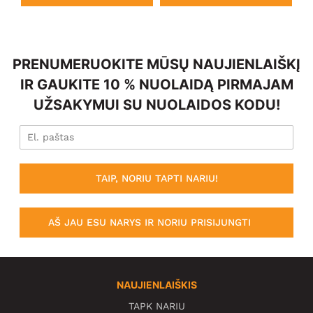
PRENUMERUOKITE MŪSŲ NAUJIENLAIŠKĮ
IR GAUKITE 10 % NUOLAIDĄ PIRMAJAM
UŽSAKYMUI SU NUOLAIDOS KODU!
TAIP, NORIU TAPTI NARIU!
AŠ JAU ESU NARYS IR NORIU PRISIJUNGTI
NAUJIENLAIŠKIS
TAPK NARIU