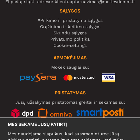
El.paštą siųsti adresu:
klientuaptarnavimas@motleydenim.lt
SĄLYGOS
*Pirkimo ir pristatymo sąlygos
Grąžinimo ir keitimo sąlygos
Skundų sąlygos
Privatumo politika
Cookie-settings
APMOKĖJIMAS
Mokėk saugiai su:
PRISTATYMAS
Jūsų užsakymas pristatomas greitai ir sekamas su:
MES SEKAME JŪSŲ PATIRTĮ
SOCIALINIAI TINKLAI
Mes naudojame slapukus, kad suasmenintume jūsų