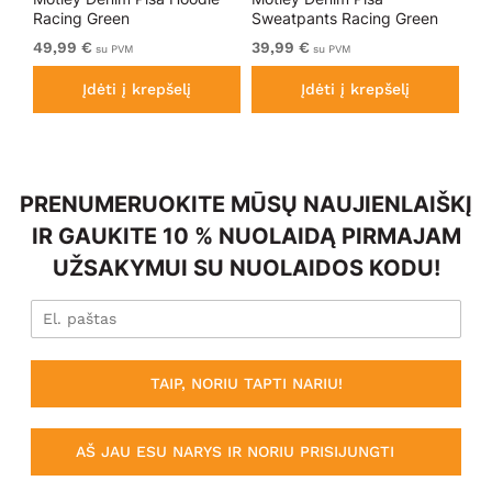
Racing Green
Sweatpants Racing Green
Bl
49,99 €
39,99 €
49
su PVM
su PVM
Įdėti į krepšelį
Įdėti į krepšelį
PRENUMERUOKITE MŪSŲ NAUJIENLAIŠKĮ
IR GAUKITE 10 % NUOLAIDĄ PIRMAJAM
UŽSAKYMUI SU NUOLAIDOS KODU!
TAIP, NORIU TAPTI NARIU!
AŠ JAU ESU NARYS IR NORIU PRISIJUNGTI