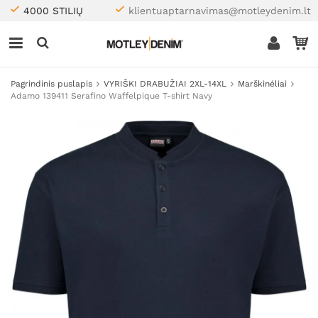
4000 STILIŲ
klientuaptarnavimas@motleydenim.lt
Pagrindinis puslapis
VYRIŠKI DRABUŽIAI 2XL-14XL
Marškinėliai
Adamo 139411 Serafino Waffelpique T-shirt Navy