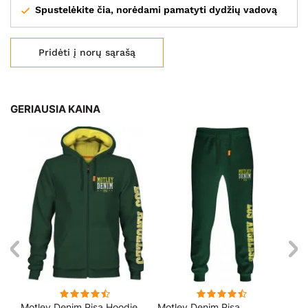
Spustelėkite čia, norėdami pamatyti dydžių vadovą
Pridėti į norų sąrašą
GERIAUSIA KAINA
Motley Denim Pisa Hoodie
Motley Denim Pisa
Mo