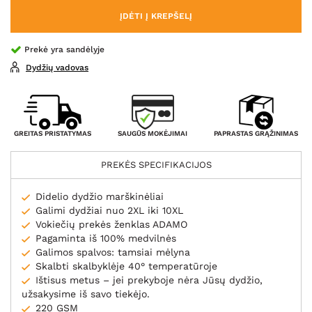
ĮDĖTI Į KREPŠELĮ
Prekė yra sandėlyje
Dydžių vadovas
SAUGŪS MOKĖJIMAI
GREITAS PRISTATYMAS
PAPRASTAS GRĄŽINIMAS
PREKĖS SPECIFIKACIJOS
Didelio dydžio marškinėliai
Galimi dydžiai nuo 2XL iki 10XL
Vokiečių prekės ženklas ADAMO
Pagaminta iš 100% medvilnės
Galimos spalvos: tamsiai mėlyna
Skalbti skalbyklėje 40° temperatūroje
Ištisus metus – jei prekyboje nėra Jūsų dydžio,
užsakysime iš savo tiekėjo.
220 GSM